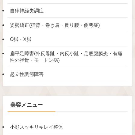
自律神経失調症
姿勢矯正(猫背・巻き肩・反り腰・側弯症)
O脚・X脚
扁平足障害(外反母趾・内反小趾・足底腱膜炎・有痛
性外脛骨・モートン病)
起立性調節障害
美容メニュー
小顔スッキリキレイ整体