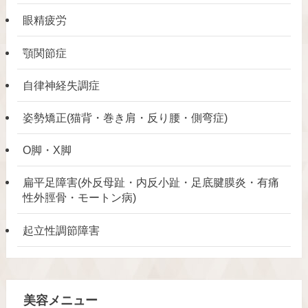
眼精疲労
顎関節症
自律神経失調症
姿勢矯正(猫背・巻き肩・反り腰・側弯症)
O脚・X脚
扁平足障害(外反母趾・内反小趾・足底腱膜炎・有痛
性外脛骨・モートン病)
起立性調節障害
美容メニュー