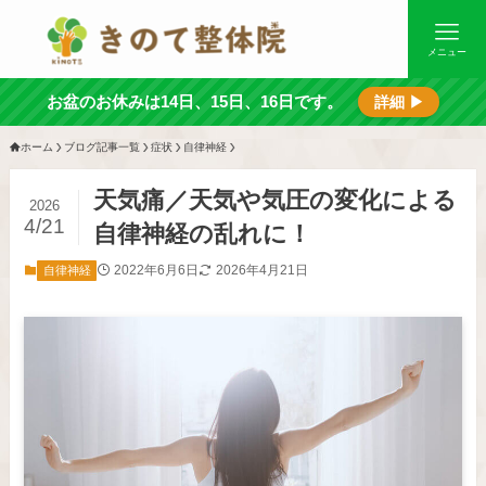
メニュー
お盆のお休みは14日、15日、16日です。
詳細 ▶
ホーム
ブログ記事一覧
症状
自律神経
天気痛／天気や気圧の変化による
2026
4/21
自律神経の乱れに！
2022年6月6日
2026年4月21日
自律神経