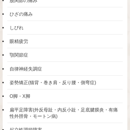
股関節の痛み
ひざの痛み
しびれ
眼精疲労
顎関節症
自律神経失調症
姿勢矯正(猫背・巻き肩・反り腰・側弯症)
O脚・X脚
扁平足障害(外反母趾・内反小趾・足底腱膜炎・有痛
性外脛骨・モートン病)
起立性調節障害