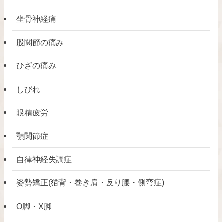
坐骨神経痛
股関節の痛み
ひざの痛み
しびれ
眼精疲労
顎関節症
自律神経失調症
姿勢矯正(猫背・巻き肩・反り腰・側弯症)
O脚・X脚