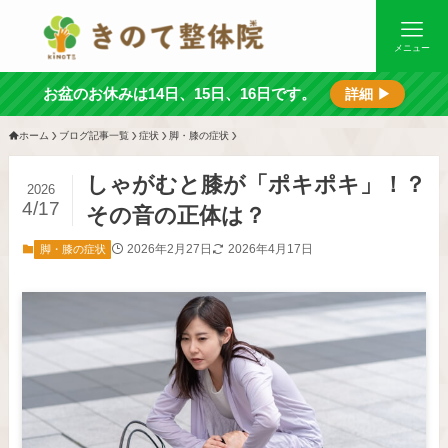
メニュー
お盆のお休みは14日、15日、16日です。
詳細 ▶
ホーム
ブログ記事一覧
症状
脚・膝の症状
しゃがむと膝が「ポキポキ」！？
2026
4/17
その音の正体は？
2026年2月27日
2026年4月17日
脚・膝の症状