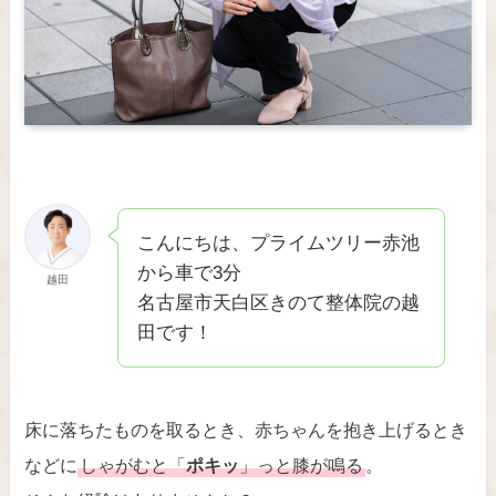
こんにちは、プライムツリー赤池
から車で3分
越田
名古屋市天白区きのて整体院の越
田です！
床に落ちたものを取るとき、赤ちゃんを抱き上げるとき
などに
しゃがむと「
ポキッ
」っと膝が鳴る
。